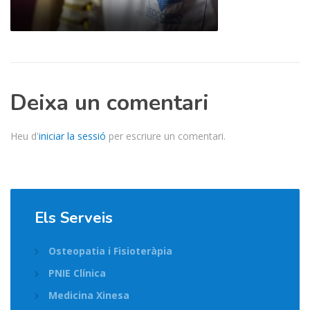
Deixa un comentari
Heu d'
iniciar la sessió
per escriure un comentari.
Els Serveis
Osteopatia i Fisioteràpia
PNIE Clínica
Medicina Xinesa