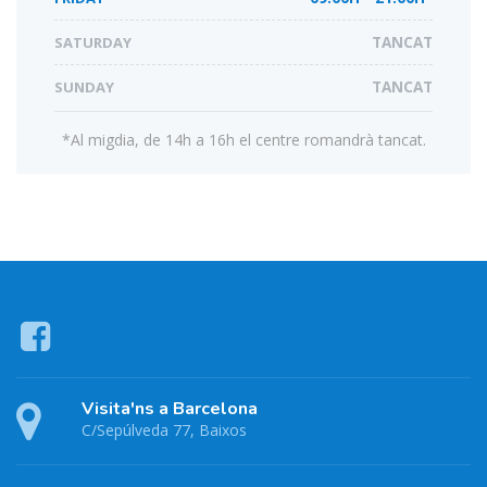
SATURDAY
TANCAT
SUNDAY
TANCAT
*Al migdia, de 14h a 16h el centre romandrà tancat.
Visita'ns a Barcelona
C/Sepúlveda 77, Baixos