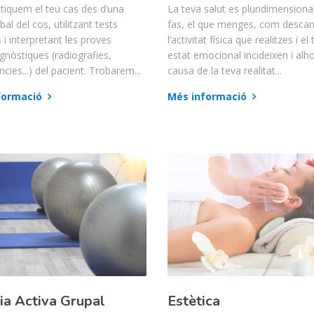
tiquem el teu cas des d’una
La teva salut es pluridimensional
bal del cos, utilitzant tests
fas, el que menges, com descan
i interpretant les proves
l’activitat física que realitzes i el
gnòstiques (radiografies,
estat emocional incideixen i alh
cies...) del pacient. Trobarem...
causa de la teva realitat...
formació
Més informació
ia Activa Grupal
Estètica