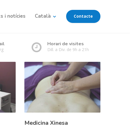
 i notícies
Català
Contacte
ail
Horari de visites
rg
Dill. a Div. de 9h a 21h
Medicina Xinesa