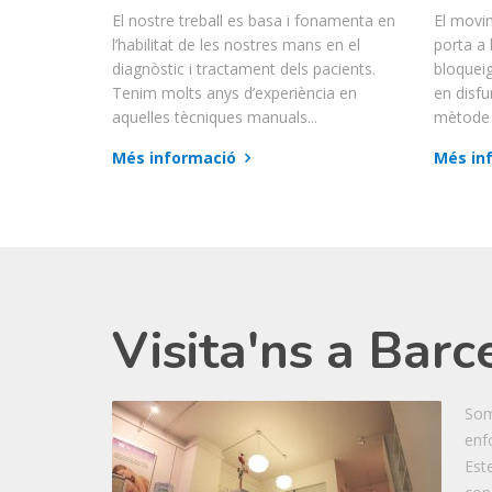
El nostre treball es basa i fonamenta en
El movim
l’habilitat de les nostres mans en el
porta a 
diagnòstic i tractament dels pacients.
bloquei
Tenim molts anys d’experiència en
en disfu
aquelles tècniques manuals...
mètode 
Més informació
Més in
Visita'ns a Barc
Som
enf
Est