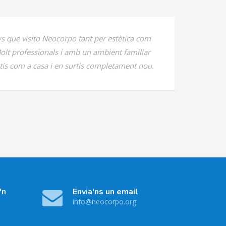
s que visito Neocorpo tant per estètica com
olt professionals i amb un ambient familiar
tis com a casa i en surtis completament nou.
'n
Envia'ns un email
info@neocorpo.org