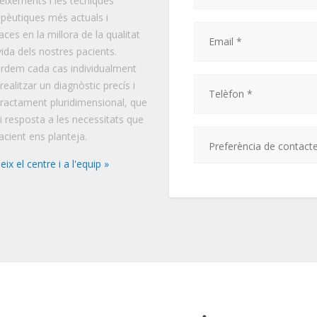
eixements i les tècniques
apèutiques més actuals i
aces en la millora de la qualitat
vida dels nostres pacients.
rdem cada cas individualment
realitzar un diagnòstic precís i
tractament pluridimensional, que
i resposta a les necessitats que
acient ens planteja.
ix el centre i a l'equip »