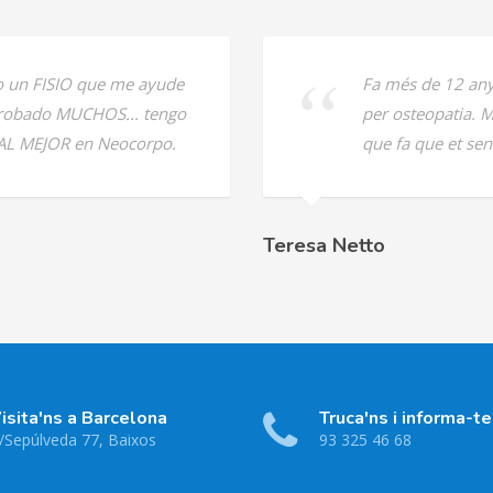
 un FISIO que me ayude
Fa més de 12 any
probado MUCHOS... tengo
per osteopatia. M
 AL MEJOR en Neocorpo.
que fa que et sen
Teresa Netto
isita'ns a Barcelona
Truca'ns i informa-te
/Sepúlveda 77, Baixos
93 325 46 68