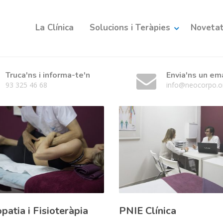
La Clínica
Solucions i Teràpies
Novetats
Truca'ns i informa-te'n
Envia'ns un em
93 325 46 68
info@neocorpo.o
patia i Fisioteràpia
PNIE Clínica