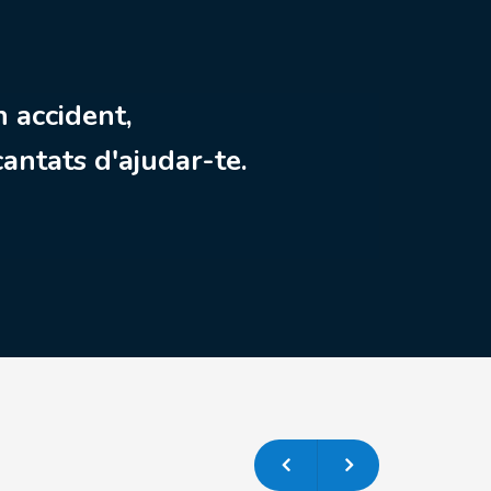
n accident,
antats d'ajudar-te.
Previous
Next