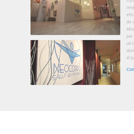
con
ter
efic
de 
Abo
per 
un 
don
el p
Cone