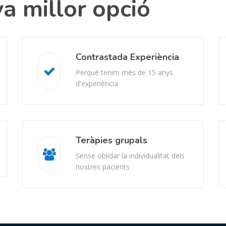
a millor opció
Contrastada Experiència
Perquè tenim més de 15 anys
d'experiència
Teràpies grupals
Sense oblidar la individualitat dels
nostres pacients