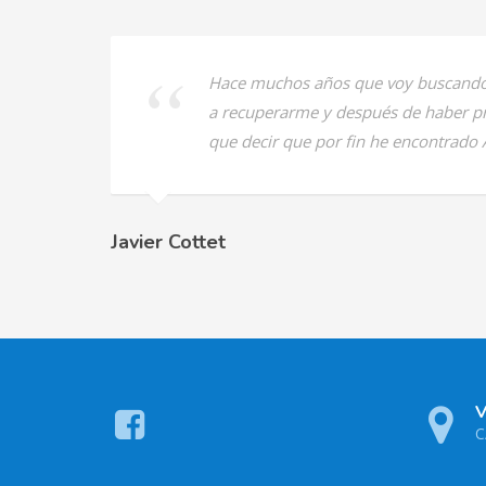
Hace muchos años que voy buscando
a recuperarme y después de haber 
que decir que por fin he encontrado
Javier Cottet
V
C