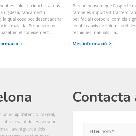
ent és salut. La inactivitat ens
Perqué pensem que l´aspecte ex
la rigidesa, tancament i
també és important tractem tan 
g, la qual cosa pot desencadenar
pell facial i corporal com els sig
nció i malaltia. Proposem un
´edat i canvis de volums amb le
basat en el coneixement...
técniques manuals i la...
formació
Més informació
elona
Contacta 
 un equip d’atenció integral,
ocat a la salut de les persones.
em a l'avantguarda dels