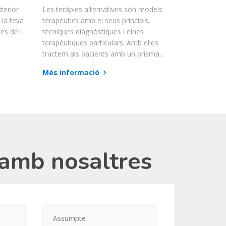
terior
Les teràpies alternatives són models
la teva
terapèutics amb el seus principis,
nes de l
tècniques diagnóstiques i eines
s
terapèutiques particulars. Amb elles
tractem als pacients amb un prisma...
Més informació
amb nosaltres