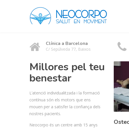
Clínica a Barcelona
C/ Sepúlveda 77, Baixos
Millores pel teu
benestar
L’atenció individualitzada i la formació
contínua són els motors que ens
mouen per a satisfer la confiança dels
nostres pacients.
Osteo
Neocorpo és un centre amb 15 anys