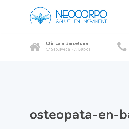
Clínica a Barcelona
C/ Sepúlveda 77, Baixos
osteopata-en-b