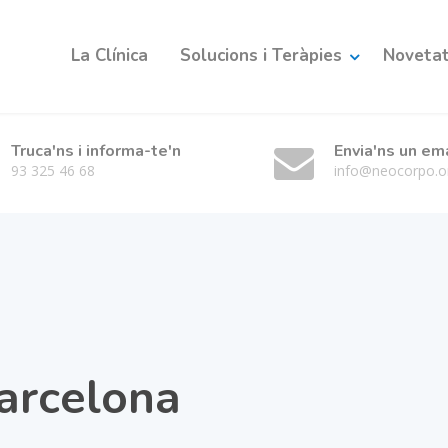
La Clínica
Solucions i Teràpies
Novetats
Truca'ns i informa-te'n
Envia'ns un em
93 325 46 68
info@neocorpo.o
arcelona