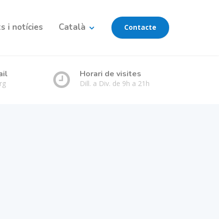
 i notícies
Català
Contacte
ail
Horari de visites
rg
Dill. a Div. de 9h a 21h