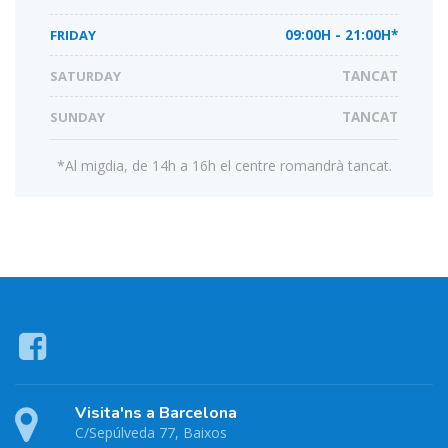
FRIDAY
09:00H - 21:00H*
SATURDAY
TANCAT
SUNDAY
TANCAT
*Al migdia, de 14h a 16h el centre romandrà tancat.
Visita'ns a Barcelona
C/Sepúlveda 77, Baixos