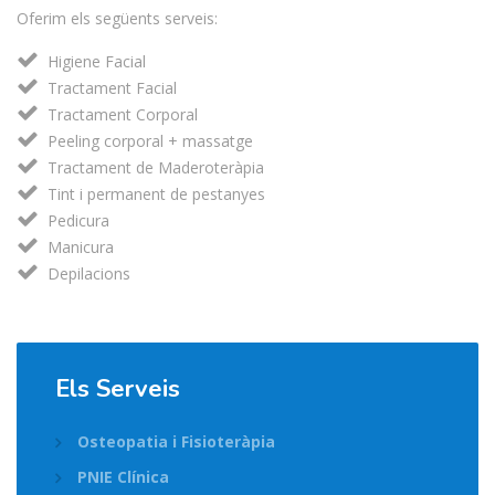
Oferim els següents serveis:
Higiene Facial
Tractament Facial
Tractament Corporal
Peeling corporal + massatge
Tractament de Maderoteràpia
Tint i permanent de pestanyes
Pedicura
Manicura
Depilacions
Els Serveis
Osteopatia i Fisioteràpia
PNIE Clínica