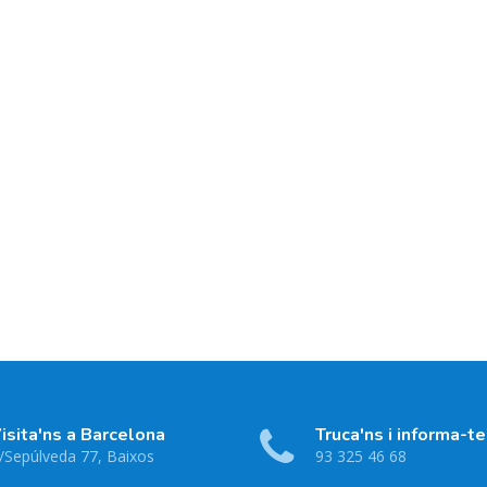
isita'ns a Barcelona
Truca'ns i informa-te
/Sepúlveda 77, Baixos
93 325 46 68