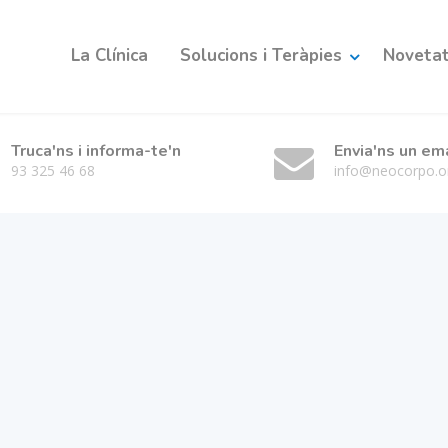
La Clínica
Solucions i Teràpies
Novetats
Truca'ns i informa-te'n
Envia'ns un em
93 325 46 68
info@neocorpo.o