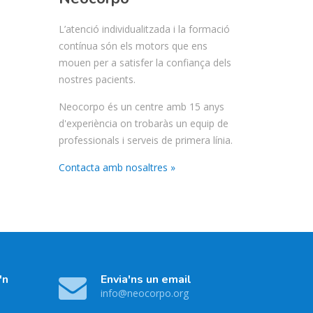
L’atenció individualitzada i la formació
contínua són els motors que ens
mouen per a satisfer la confiança dels
nostres pacients.
Neocorpo és un centre amb 15 anys
d'experiència on trobaràs un equip de
professionals i serveis de primera línia.
Contacta amb nosaltres »
'n
Envia'ns un email
info@neocorpo.org