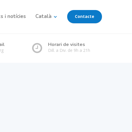
 i notícies
Català
Contacte
ail
Horari de visites
rg
Dill. a Div. de 9h a 21h