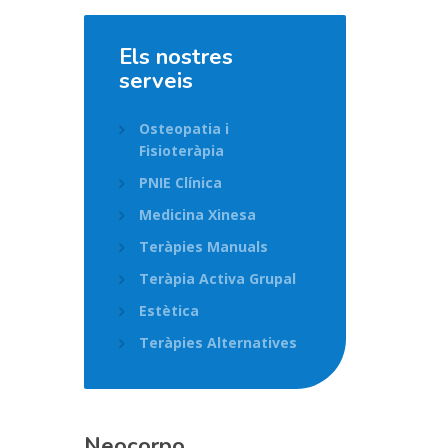
Els nostres
serveis
Osteopatia i
Fisioteràpia
PNIE Clínica
Medicina Xinesa
Teràpies Manuals
Teràpia Activa Grupal
Estètica
Teràpies Alternatives
Neocorpo