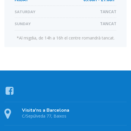
SATURDAY
TANCAT
SUNDAY
TANCAT
*Al migdia, de 14h a 16h el centre romandrà tancat.
Visita'ns a Barcelona
C/Sepúlveda 77, Baixos